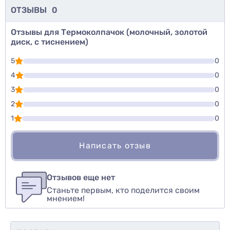
ОТЗЫВЫ
0
Отзывы для Термоколпачок (молочный, золотой
диск, с тиснением)
5
0
4
0
3
0
2
0
1
0
Написать отзыв
Для того, чтобы оставить оценку, пожалуйста
Написать озыв
авторизуйтесь
или
войдите
Отзывов еще нет
Станьте первым, кто поделится своим
Оценить товар
мнением!