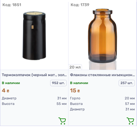
Код:
1851
Код:
1739
20 мл
Термоколпачок (черный мат., золотой диск, с тиснением)
Флаконы стеклянные инъекционные коричневого цвета для Л-С 20 мл, тип 3
В наличии
952 шт.
В наличии
257 шт.
4
15
₴
₴
Диаметр
31 мм
Горло
20 мм
Высота
55 мм
Высота
57 мм
Диаметр
31 мм