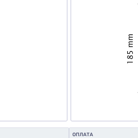
те ли вы этот товар
знаю
авить фото
обавить отзыв
ОПЛАТА