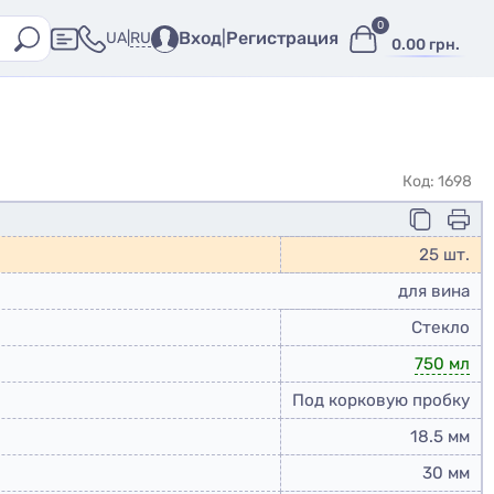
0
Вход
|
Регистрация
RU
UA
|
0.00 грн.
Код: 1698
25 шт.
для вина
Стекло
750 мл
Под корковую пробку
18.5 мм
30 мм