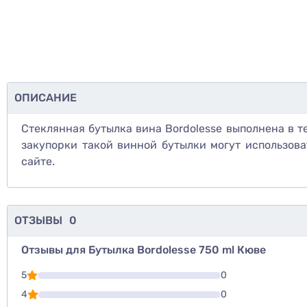
ОПИСАНИЕ
Стеклянная бутылка вина Bordolesse выполнена в т
закупорки такой винной бутылки могут использов
сайте.
ОТЗЫВЫ
0
Отзывы для Бутылка Bordolesse 750 ml Кюве
Для того, что
5
0
Написать озы
4
0