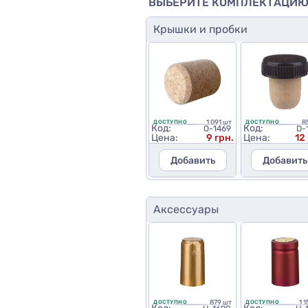
ВЫБЕРИТЕ КОМПЛЕКТАЦИ
Крышки и пробки
1 091 шт
8
ДОСТУПНО
ДОСТУПНО
Код:
Код:
O-1469
D-
Цена:
9 грн.
Цена:
12
Добавить
Добавить
Аксессуары
879 шт
1 
ДОСТУПНО
ДОСТУПНО