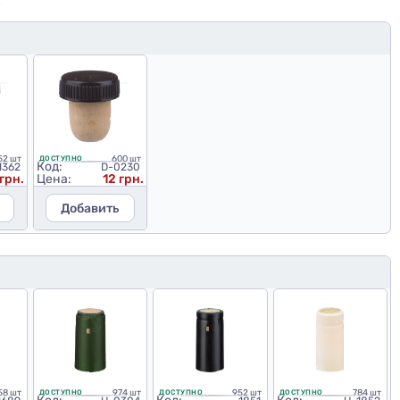
Ю
52 шт
600 шт
ДОСТУПНО
Код:
1362
D-0230
 грн.
Цена:
12 грн.
Добавить
158 шт
974 шт
952 шт
784 шт
ДОСТУПНО
ДОСТУПНО
ДОСТУПНО