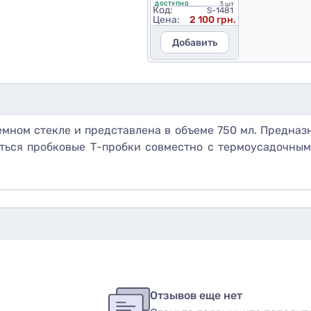
3 шт
ДОСТУПНО
Код:
S-1481
Цена:
2 100 грн.
Добавить
емном стекле и представлена в объеме 750 мл. Предназ
аться пробковые Т-пробки совместно с термоусадочны
бы оставить оценку, пожалуйста
авторизуйтесь
или
войди
в
Отзывов еще нет