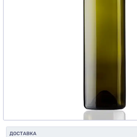
Рекомендуе
да
нет
еще не 
Доб
Д
ДОСТАВКА