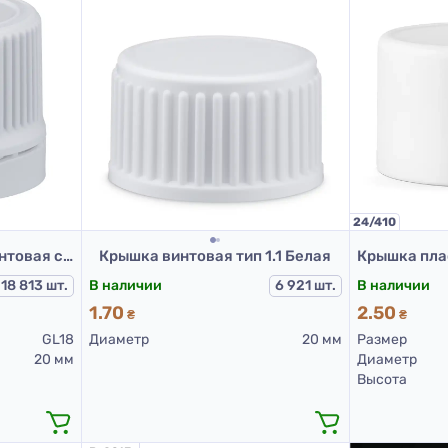
24/410
Крышка укупорочно-винтовая с контролем первого открытия тип 1.4к белая
Крышка винтовая тип 1.1 Белая
В наличии
18 813 шт.
В наличии
6 921 шт.
2.50
1.70
₴
₴
Размер
GL18
Диаметр
20 мм
Диаметр
20 мм
Высота