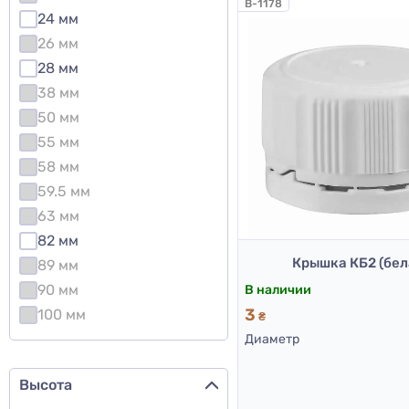
B-1178
24 мм
26 мм
28 мм
38 мм
50 мм
55 мм
58 мм
59.5 мм
63 мм
82 мм
Крышка КБ2 (бел
89 мм
90 мм
В наличии
3
100 мм
₴
Диаметр
Высота