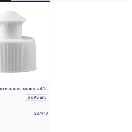
Крышка пластиковая, модель 414А, Д28, белый, пуш-пул
3 695 шт.
28/410