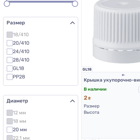
Размер
18/410
20/410
24/410
28/410
GL18
GL18
PP28
В наличии
2
₴
Диаметр
Размер
12 мм
Высота
18 мм
20 мм
22.1 мм