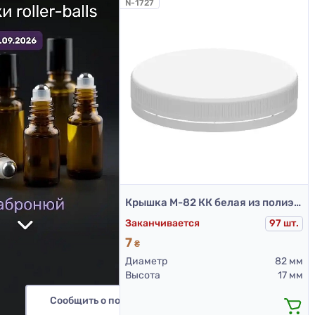
N-1727
Крышка М-82 КК белая из полиэтилена
Заканчивается
97 шт.
7
₴
Диаметр
82 мм
Высота
17 мм
Сообщить о поступлении