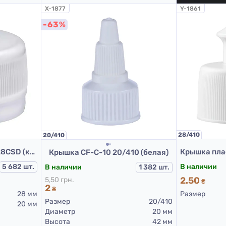
X-1877
Y-1861
-63%
28/410
20/410
Пластиковый колпак S28CSD (крышка для ПЭТ бутылок 28 мм белая)
Крышка CF-C-10 20/410 (белая)
5 682 шт.
В наличии
В наличии
1 382 шт.
2.50
5,50 грн.
₴
2
₴
28 мм
Размер
Размер
20/410
20 мм
Диаметр
20 мм
Высота
42 мм