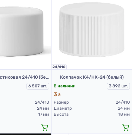
24/410
Крышка пластиковая 24/410 (белый)
Колпачок К4/НК-24 (белый)
6 507 шт.
В наличии
3 892 шт.
3
₴
24/410
Размер
24/410
24 мм
Диаметр
24 мм
17 мм
Высота
18 мм