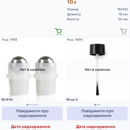
10
₴
Размер
18/410
Диаметр
18 мм
Высота
25 мм
Код:
1885
Код:
1888
Нет в наличии
Нет в наличии
18/410
18/410
10 мл
Повідомити про
Повідомити про
надходження
надходження
Дата надходження:
Дата надходження: