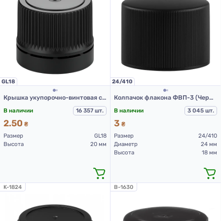
GL18
24/410
Крышка укупорочно-винтовая с контролем первого вскрытия тип 1.4к черная
Колпачок флакона ФВП-3 (Черный)
В наличии
16 357 шт.
В наличии
3 045 шт.
2.50
3
₴
₴
Размер
GL18
Размер
24/410
Высота
20 мм
Диаметр
24 мм
Высота
18 мм
K-1824
B-1630