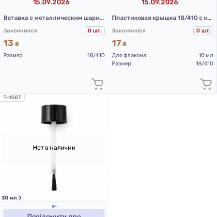
15.09.2026
15.09.2026
Вставка с металлическим шариком (черная)
Пластиковая крышка 18/410 с кисточкой 51 мм (черная)
Закончился
0 шт.
Закончился
0 шт.
13
17
₴
₴
Размер
18/410
Для флакона
10 мл
Размер
18/410
T-1887
Нет в наличии
18/410
30 мл
Повідомити про