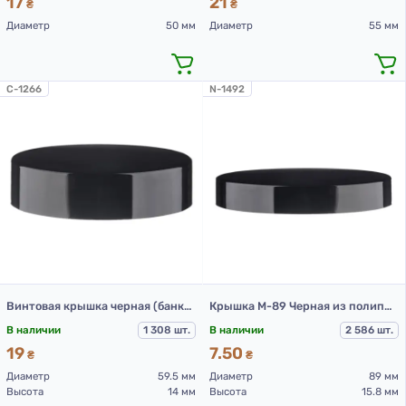
17
21
₴
₴
Диаметр
50 мм
Диаметр
55 мм
C-1266
N-1492
Винтовая крышка черная (банка 100 мл)
Крышка М-89 Черная из полипропилена
В наличии
1 308 шт.
В наличии
2 586 шт.
19
7.50
₴
₴
Диаметр
59.5 мм
Диаметр
89 мм
Высота
14 мм
Высота
15.8 мм