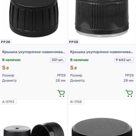
PP28
PP28
Крышка укупорочно-навинчивающая с контролем первого открытия тип 1.4Д (Б) (конус) 01 черная
Крышка укупорочно-навинчивающая с контролем первого открытия тип 1.4Д(Б) 01 Черная
В наличии
331 шт.
В наличии
9 642 шт.
5
5
₴
₴
Размер
PP28
Размер
PP28
Диаметр
28 мм
Диаметр
28 мм
A-0792
N-1758