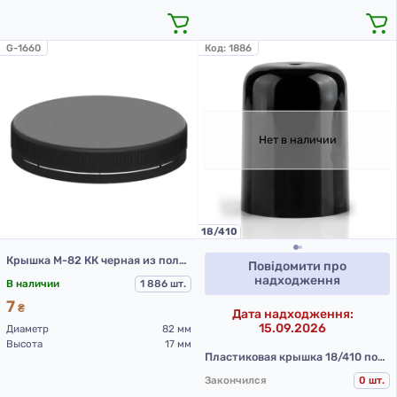
G-1660
Код:
1886
Нет в наличии
18/410
Крышка М-82 КК черная из полиэтилена
Повідомити про
надходження
В наличии
1 886 шт.
7
₴
Дата надходження:
15.09.2026
Диаметр
82 мм
Высота
17 мм
Пластиковая крышка 18/410 под металлический шарик (черная)
Закончился
0 шт.