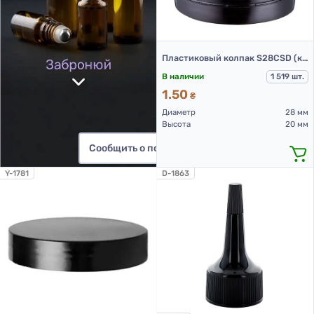
Пластиковый колпак S28CSD (крышка для ПЭТ бутылок 28 мм черная)
В наличии
1 519 шт.
1.50
₴
Диаметр
28 мм
Высота
20 мм
Сообщить о поступлении
Y-1781
D-1863