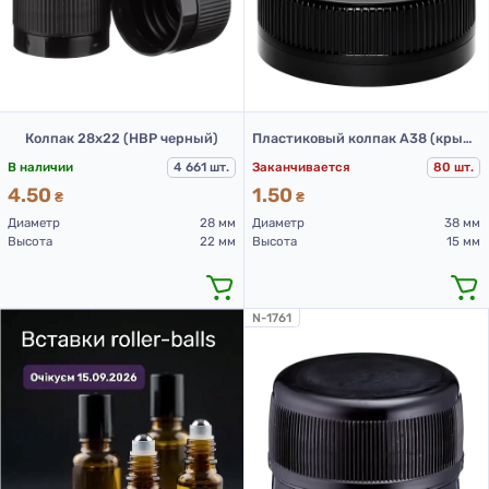
Колпак 28х22 (НВР черный)
Пластиковый колпак А38 (крышки для ПЭТ бутылок 38 мм черные)
В наличии
4 661 шт.
Заканчивается
80 шт.
4.50
1.50
₴
₴
Диаметр
28 мм
Диаметр
38 мм
Высота
22 мм
Высота
15 мм
N-1761