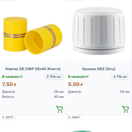
Ковпак 28 (НВР 28х40 Жовта)
Кришка КБ3 (біла)
В наявності
3 706 шт.
В наявності
2 716 шт.
7.50
5.50
₴
₴
Діаметр
28 мм
Діаметр
28 мм
Висота
40 мм
C-0917
C-0841