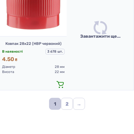
Завантажити ще...
Ковпак 28х22 (НВР червоний)
В наявності
3 678 шт.
4.50
₴
Діаметр
28 мм
Висота
22 мм
1
2
→