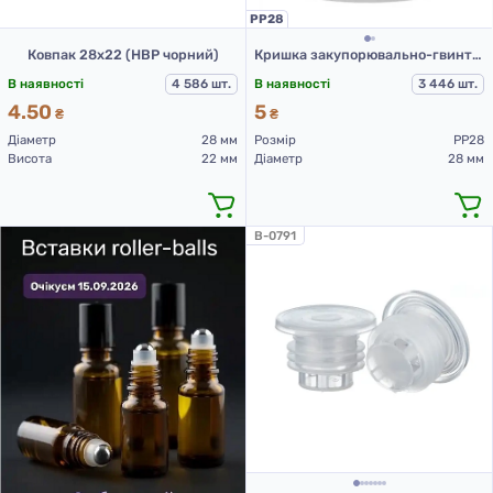
PP28
Ковпак 28х22 (НВР чорний)
Кришка закупорювально-гвинтова з контролем першого відкриття тип 1.4Д (А) 01 біла
В наявності
4 586 шт.
В наявності
3 446 шт.
4.50
5
₴
₴
Діаметр
28 мм
Розмір
PP28
Висота
22 мм
Діаметр
28 мм
B-0791