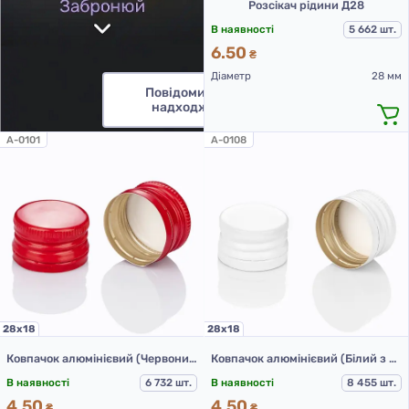
Розсікач рідини Д28
В наявності
5 662 шт.
6.50
₴
Діаметр
28 мм
Повідомити про
надходження
A-0101
A-0108
28х18
28х18
Ковпачок алюмінієвий (Червоний з різьбою 28х18 мм)
Ковпачок алюмінієвий (Білий з різьбою 28х18 мм)
В наявності
6 732 шт.
В наявності
8 455 шт.
4.50
4.50
₴
₴