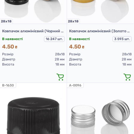
28х18
28х18
Ковпачок алюмінієвий (Чорний з різьбою 28х18 мм)
Ковпачок алюмінієвий (Золото з різьбою 28х18 мм)
В наявності
16 247 шт.
В наявності
3 593 шт.
4.50
4.50
₴
₴
Розмір
28х18
Розмір
28х18
Діаметр
28 мм
Діаметр
28 мм
Висота
18 мм
Висота
18 мм
B-1630
A-0096