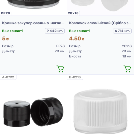
PP28
28х18
Кришка закупорювально-нагвинчувальна з контролем першого відкриття тип 1.4Д (Б) 01 Чорна
Ковпачок алюмінієвий (Срібло з різьбою 28х18 мм)
В наявності
9 442 шт.
В наявності
6 714 шт.
5
4.50
₴
₴
Розмір
PP28
Розмір
28х18
Діаметр
28 мм
Діаметр
28 мм
Висота
18 мм
A-0792
B-0213