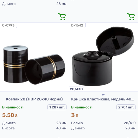
Діаметр
28 мм
C-0793
D-1642
28/410
Ковпак 28 (НВР 28х40 Чорна)
Кришка пластикова, модель 403С, 28/410, гладка, Чорна
В наявності
1 287 шт.
В наявності
2 701 шт.
5.50
3
₴
₴
Діаметр
28 мм
Розмір
28/410
Висота
40 мм
Діаметр
28 мм