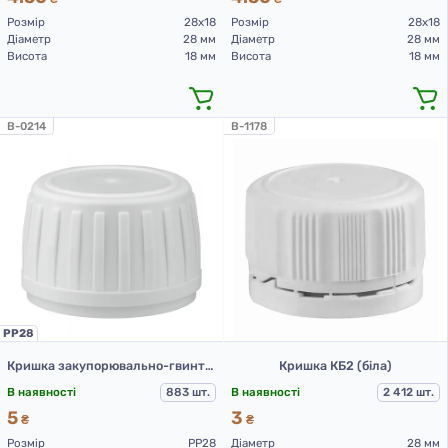
Розмір
28х18
Розмір
28х18
Діаметр
28 мм
Діаметр
28 мм
Висота
18 мм
Висота
18 мм
B-0214
B-1178
PP28
Кришка закупорювально-гвинтова з контролем першого розтину (конус) тип 1.4Д (А) 01 біла
Кришка КБ2 (біла)
В наявності
883 шт.
В наявності
2 412 шт.
5
3
₴
₴
Розмір
PP28
Діаметр
28 мм