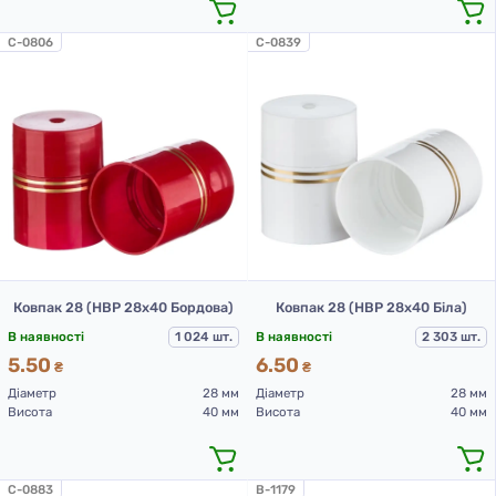
C-0806
C-0839
Ковпак 28 (НВР 28х40 Бордова)
Ковпак 28 (НВР 28х40 Біла)
В наявності
1 024 шт.
В наявності
2 303 шт.
5.50
6.50
₴
₴
Діаметр
28 мм
Діаметр
28 мм
Висота
40 мм
Висота
40 мм
C-0883
B-1179