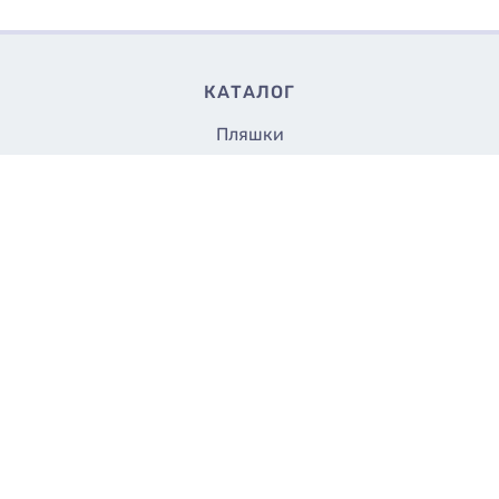
КАТАЛОГ
Пляшки
Банки
Флакони
Кришки та насадки
Аксесуари
Закупорщики
Все до 5 грн
СТОРІНКИ
Доставка
Оплата
Контакти