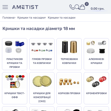
0
0.00 грн.
Головна
Кришки та насадки
Кришки та насадки
Кришки та насадки діаметр 18 мм
ПЛАСТИКОВІ
ГУМОВІ ПРОБКИ
ТЕРМОЗБІЖНІ
АЛЮМІНІЄВІ
КРИШКИ ТА
ТА КОВПАЧКИ
КОВПАЧКИ
КРИШКИ
ПРОБКИ
КРИШКИ ТВІСТ-
КРИШКИ ДЛЯ
КОРКОВІ ПРОБКИ
КРОНЕНПРОБКИ
ОФФ
КОНСЕРВАЦІЇ
(СКО)