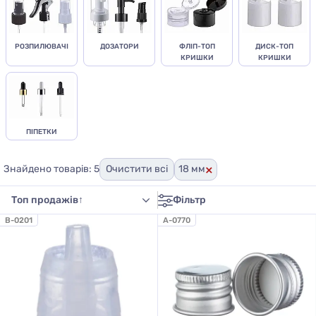
РОЗПИЛЮВАЧІ
ДОЗАТОРИ
ФЛІП-ТОП
ДИСК-ТОП
КРИШКИ
КРИШКИ
ПІПЕТКИ
×
Знайдено товарів: 5
Очистити всі
18 мм
Фільтр
B-0201
A-0770