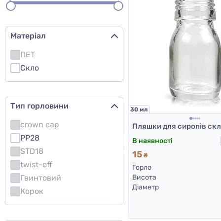
Матеріал
ПЕТ
Скло
Тип горловини
30 мл
crown cap
PP28
В наявності
STD18
15
₴
twist-off
Горло
Гвинтовий
Висота
Діаметр
Корок