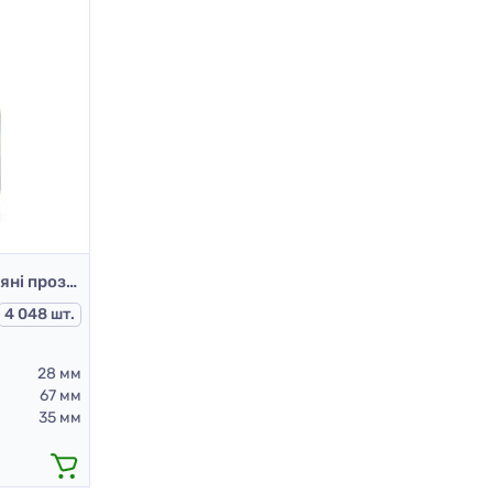
Пляшки для сиропів скляні прозорі для Л-З 30 мл (скляний флакон 30 мл)
4 048 шт.
28 мм
67 мм
35 мм