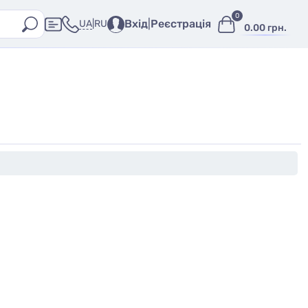
0
Вхід
|
Реєстрація
UA
|
RU
0.00 грн.