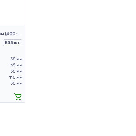
Пляшка ПЕТ 400 мл 38 мм (400-квадрат-215пр)
853 шт.
38 мм
165 мм
58 мм
110 мм
30 мм