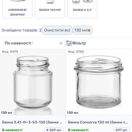
АЛЮМІНІЄВІ
БАНКИ 100 МЛ
БАНКИ 0.5 Л
БАНОЧКИ
×
Знайдено товарів: 2
Очистити всі
130 мл
Фільтр
Код:
0470
Код:
0782
130 мл
130 мл
Банка 3.41-ІІІ-3-53-130 (банки скляні 130 мл)
Банка Conserva 130 ml (банки скляні 130 мл)
В наявності
4 569 шт.
В наявності
497 шт.