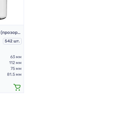
Банка БН.400/63 арт.01 (прозорий) (ПЕТ банки 400 мл)
542 шт.
63 мм
112 мм
75 мм
81.5 мм