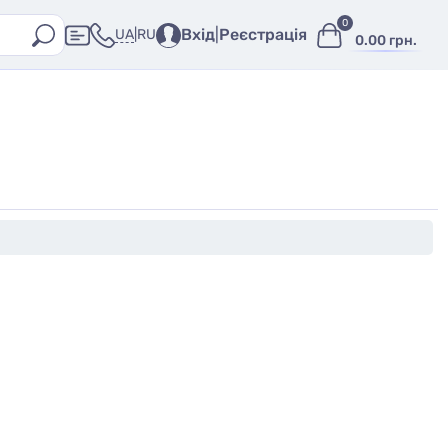
0
Вхід
|
Реєстрація
UA
|
RU
0.00 грн.