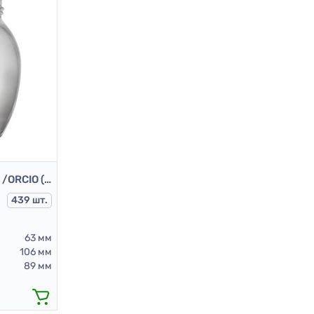
Банка 3.110-III-4-63-395 /ORCIO (скляна банка 395 мл)
439 шт.
63 мм
106 мм
89 мм