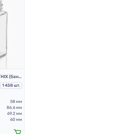
Банка 3.34-ІІІ-3-58-196/НІХ (банки скляні 196 мл)
1 458 шт.
58 мм
86.6 мм
69.2 мм
60 мм