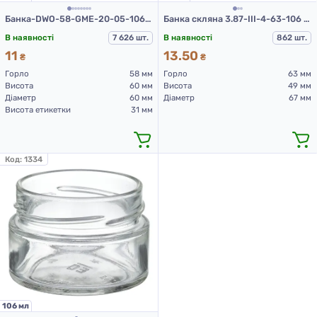
Банка-DWO-58-GME-20-05-106 (б) (скляна банка 106 мл)
Банка скляна 3.87-III-4-63-106 (банки скляні 106 мл)
В наявності
7 626 шт.
В наявності
862 шт.
11
13.50
₴
₴
Горло
58 мм
Горло
63 мм
Висота
60 мм
Висота
49 мм
Діаметр
60 мм
Діаметр
67 мм
Висота етикетки
31 мм
Код:
1334
106 мл