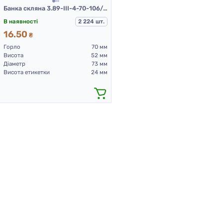
Банка скляна 3.89-ІІІ-4-70-106/ELENA (банки скляні 106 мл)
В наявності
2 224 шт.
16.50
₴
Горло
70 мм
Висота
52 мм
Діаметр
73 мм
Висота етикетки
24 мм