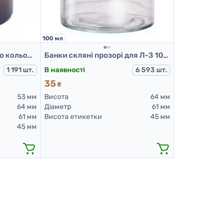
100 мл
Банки скляні брунатного кольору для Л-З, 100 мл
Банки скляні прозорі для Л-З 100 мл
1 191 шт.
В наявності
6 593 шт.
35
₴
53 мм
Висота
64 мм
64 мм
Діаметр
61 мм
61 мм
Висота етикетки
45 мм
45 мм