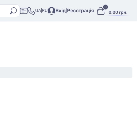
0
Вхід
|
Реєстрація
UA
|
RU
0.00 грн.