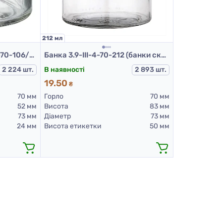
212 мл
Банка скляна 3.89-ІІІ-4-70-106/ELENA (банки скляні 106 мл)
Банка 3.9-III-4-70-212 (банки скляні 212 мл)
2 224 шт.
В наявності
2 893 шт.
19.50
₴
70 мм
Горло
70 мм
52 мм
Висота
83 мм
73 мм
Діаметр
73 мм
24 мм
Висота етикетки
50 мм