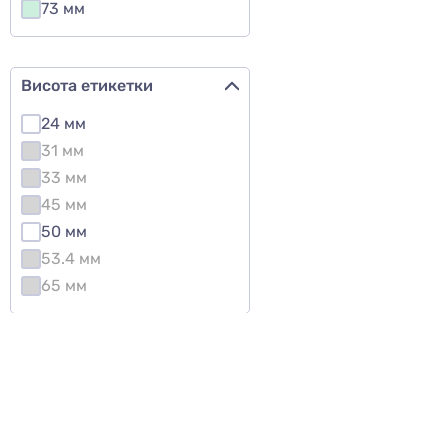
73 мм
Висота етикетки
24 мм
31 мм
33 мм
45 мм
50 мм
53.4 мм
65 мм
Колір
Коричневий
Прозорий