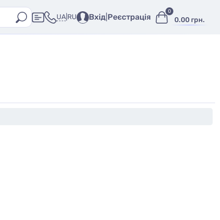
0
Вхід
|
Реєстрація
UA
|
RU
0.00 грн.