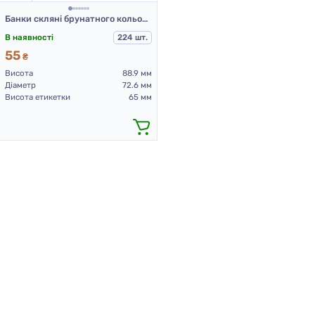
Банки скляні брунатного кольору для Л-П 250 мл
В наявності
224 шт.
55
₴
Висота
88.9 мм
Діаметр
72.6 мм
Висота етикетки
65 мм