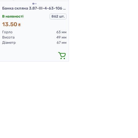
Банка скляна 3.87-III-4-63-106 (банки скляні 106 мл)
В наявності
862 шт.
13.50
₴
Горло
63 мм
Висота
49 мм
Діаметр
67 мм