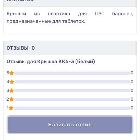
Крышки из пластика для ПЭТ баночек,
предназначенные для таблеток.
ОТЗЫВЫ
0
Отзывы для Крышка КК6-3 (белый)
5
0
4
0
3
0
2
0
1
0
Написать отзыв
Для того, чтобы оставить оценку, пожалуйста
Написать озыв