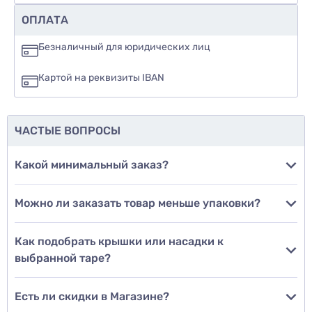
Рекомендуете ли вы этот товар
ОПЛАТА
да
Безналичный для юридических лиц
нет
Картой на реквизиты IBAN
еще не знаю
ЧАСТЫЕ ВОПРОСЫ
Добавить фото
Какой минимальный заказ?
Можно ли заказать товар меньше упаковки?
Добавить отзыв
Как подобрать крышки или насадки к
выбранной таре?
Есть ли скидки в Магазине?