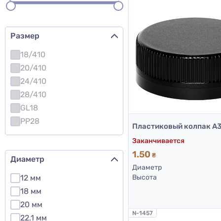
Размер
18/410
20/410
24/410
28/410
GL18
PP28
Заканчивается
1.50
₴
Диаметр
Диаметр
Высота
12 мм
18 мм
20 мм
N-1457
22.1 мм