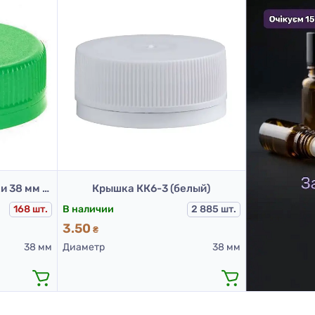
Крышка для ПЭТ бутылки 38 мм (Зеленая)
Крышка КК6-3 (белый)
168 шт.
В наличии
2 885 шт.
3.50
₴
38 мм
Диаметр
38 мм