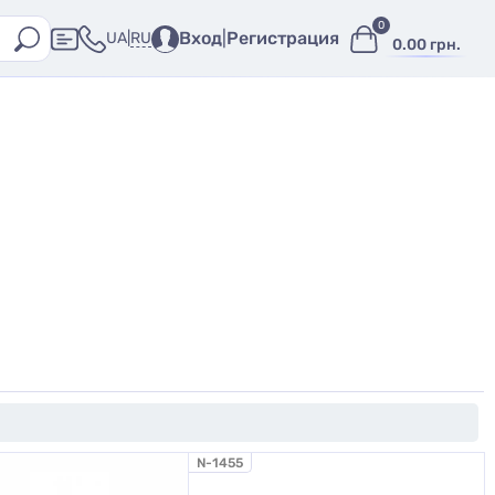
0
Вход
|
Регистрация
RU
UA
|
0.00 грн.
N-1455