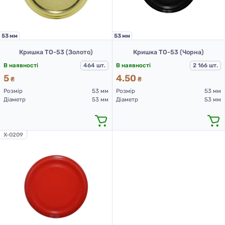
53 мм
53 мм
Кришка ТО-53 (Золото)
Кришка ТО-53 (Чорна)
В наявності
464 шт.
В наявності
2 166 шт.
5
4.50
₴
₴
Розмір
53 мм
Розмір
53 мм
Діаметр
53 мм
Діаметр
53 мм
X-0209