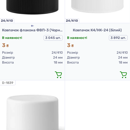
24/410
24/410
Ковпачок флакона ФВП-3 (Чорний)
Ковпачок К4/НК-24 (білий)
В наявності
3 045 шт.
В наявності
3 892 шт.
3
3
₴
₴
Розмір
24/410
Розмір
24/410
Діаметр
24 мм
Діаметр
24 мм
Висота
18 мм
Висота
18 мм
D-1839