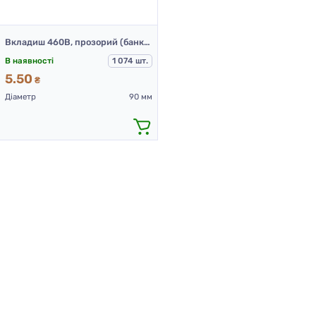
Вкладиш 460В, прозорий (банка 602В 250 мл)
В наявності
1 074 шт.
5.50
₴
Діаметр
90 мм