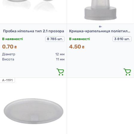
Пробка ніпельна тип 2.1 прозора
Кришка-крапельниця поліетиленова вертикальна типу КППВ-1-20
В наявності
8 785 шт.
В наявності
3 810 шт.
0.70
4.50
₴
₴
Діаметр
12 мм
Висота
11 мм
A-1191