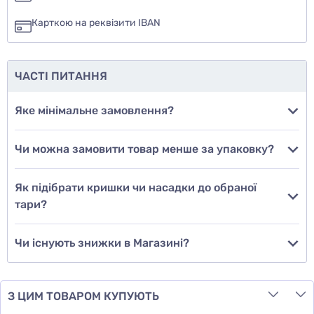
ні
Карткою на реквізити IBAN
ще не знаю
ЧАСТІ ПИТАННЯ
Додати фото
Яке мінімальне замовлення?
Чи можна замовити товар менше за упаковку?
Додати відгук
Як підібрати кришки чи насадки до обраної
тари?
Чи існують знижки в Магазині?
З ЦИМ ТОВАРОМ КУПУЮТЬ