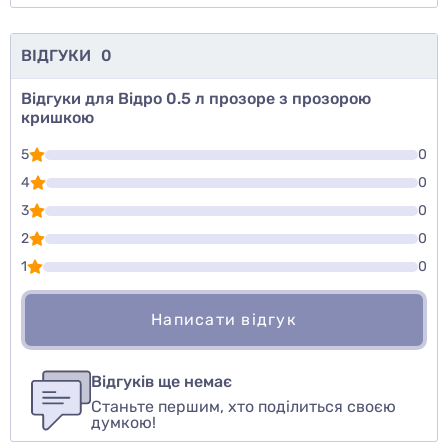
ВІДГУКИ
0
Відгуки для Відро 0.5 л прозоре з прозорою
кришкою
5
0
4
0
3
0
2
0
1
0
Написати відгук
Для того, чтобы оставить оценку, пожалуйста
Написати відгук
авторизуйтесь
или
войдите
Відгуків ще немає
Станьте першим, хто поділиться своєю
Оцінити товар
думкою!