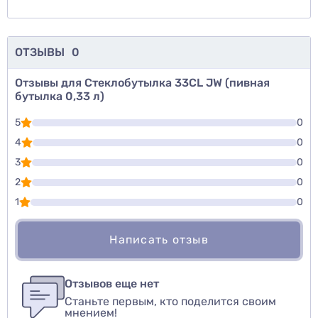
ОТЗЫВЫ
0
Отзывы для Стеклобутылка 33CL JW (пивная
бутылка 0,33 л)
5
0
4
0
3
0
2
0
1
0
Написать отзыв
Для того, чтобы оставить оценку, пожалуйста
Написать озыв
авторизуйтесь
или
войдите
Отзывов еще нет
Станьте первым, кто поделится своим
Оценить товар
мнением!