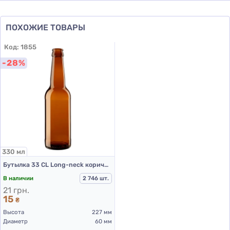
ПОХОЖИЕ ТОВАРЫ
Код:
1855
-28%
330 мл
Бутылка 33 СL Long-neck коричневая (пивная бутылка 0.33 л)
В наличии
2 746 шт.
21 грн.
15
₴
Высота
227 мм
Диаметр
60 мм