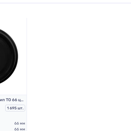
Крышка мет. винтовой тип ТО 66 цвет Черный RTS PST
1 695 шт.
66 мм
66 мм