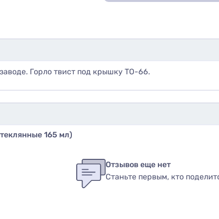
заводе. Горло твист под крышку ТО-66.
стеклянные 165 мл)
бы оставить оценку, пожалуйста
авторизуйтесь
или
войди
в
Отзывов еще нет
Станьте первым, кто поделит
вар