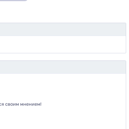
те
ся своим мнением!