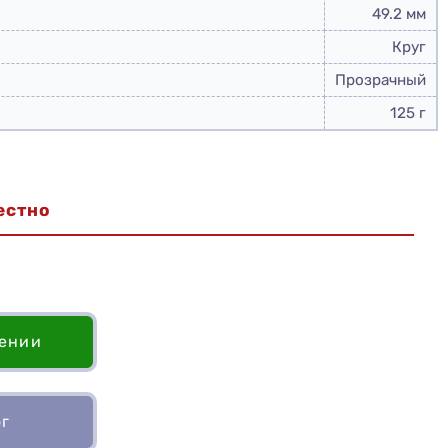
49.2 мм
Круг
Прозрачный
125 г
естно
лении
ог