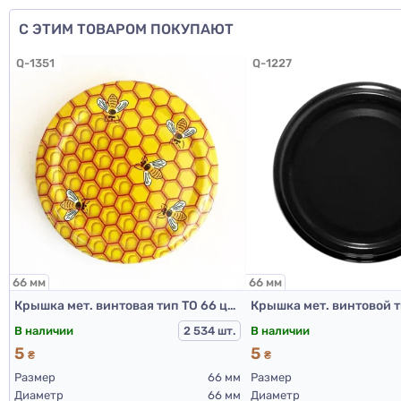
С ЭТИМ ТОВАРОМ ПОКУПАЮТ
Q-1351
Q-1227
66 мм
66 мм
Крышка мет. винтовая тип ТО 66 цвет Пчелка соты RTS PST
В наличии
В наличии
2 534 шт.
5
5
₴
₴
Размер
66 мм
Размер
Диаметр
66 мм
Диаметр