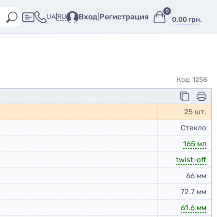
0
Вход
|
Регистрация
RU
UA
|
0.00 грн.
Код: 1258
25 шт.
Стекло
165 мл
twist-off
66 мм
72.7 мм
61.6 мм