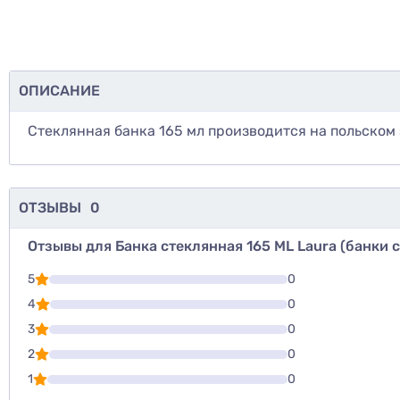
ОПИСАНИЕ
Стеклянная банка 165 мл производится на польском 
ОТЗЫВЫ
0
Отзывы для Банка стеклянная 165 ML Laura (банки 
Для того, что
5
0
Написать озы
4
0
3
0
Оценить то
2
0
1
0