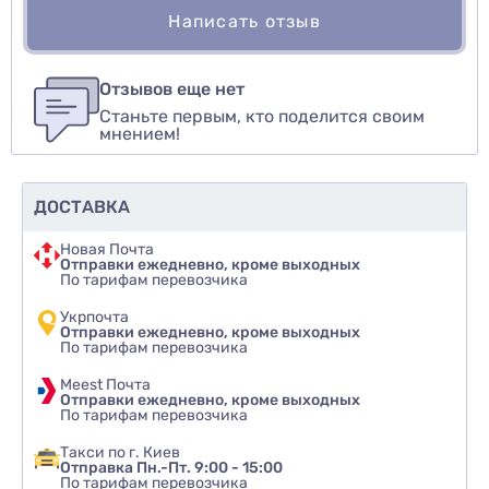
Написать отзыв
Для того, чтобы оставить оценку, пожалуйста
Написать озыв
авторизуйтесь
или
войдите
Отзывов еще нет
Станьте первым, кто поделится своим
Оценить товар
мнением!
ДОСТАВКА
Новая Почта
Отправки ежедневно, кроме выходных
По тарифам перевозчика
Укрпочта
Отправки ежедневно, кроме выходных
По тарифам перевозчика
Meest Почта
Отправки ежедневно, кроме выходных
По тарифам перевозчика
Такси по г. Киев
Отправка Пн.-Пт. 9:00 - 15:00
По тарифам перевозчика