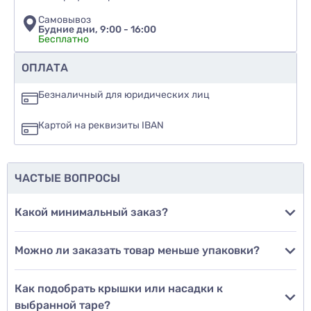
Самовывоз
Будние дни, 9:00 - 16:00
Бесплатно
Рекомендуете ли вы этот товар
ОПЛАТА
да
Безналичный для юридических лиц
нет
Картой на реквизиты IBAN
еще не знаю
ЧАСТЫЕ ВОПРОСЫ
Добавить фото
Какой минимальный заказ?
Можно ли заказать товар меньше упаковки?
Добавить отзыв
Как подобрать крышки или насадки к
выбранной таре?