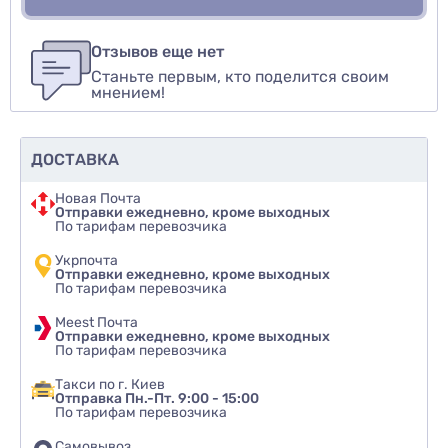
Для того, чтобы оставить оценку, пожалуйста
Написать озыв
авторизуйтесь
или
войдите
Отзывов еще нет
Станьте первым, кто поделится своим
Оценить товар
мнением!
ДОСТАВКА
Новая Почта
Отправки ежедневно, кроме выходных
По тарифам перевозчика
Укрпочта
Отправки ежедневно, кроме выходных
По тарифам перевозчика
Meest Почта
Отправки ежедневно, кроме выходных
По тарифам перевозчика
Такси по г. Киев
Отправка Пн.-Пт. 9:00 - 15:00
По тарифам перевозчика
Самовывоз