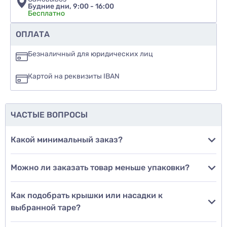
Будние дни, 9:00 - 16:00
Бесплатно
Рекомендуете ли вы этот товар
ОПЛАТА
да
Безналичный для юридических лиц
нет
Картой на реквизиты IBAN
еще не знаю
ЧАСТЫЕ ВОПРОСЫ
Добавить фото
Какой минимальный заказ?
Можно ли заказать товар меньше упаковки?
Добавить отзыв
Как подобрать крышки или насадки к
выбранной таре?