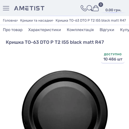
0
0.00 грн.
Головна
Кришки та насадки
Кришка ТО-63 DTO P T2 I55 black matt R47
Про товар
Характеристики
Комплектація
Відгуки
Куп
Кришка ТО-63 DTO P T2 I55 black matt R47
ДОСТУПНО
10 486 шт