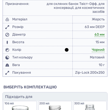
Призначення:
для скляних банок Твіст-Офф, для
консервації, для косметичних
засобів
Матеріал
Жерсть
Розмір
63 мм DEEP
Діаметр
63 мм
Висота
15 мм
Колір
Чорний
Тип кольору
Матовий
Вага
10 г
Пакування
Zip-Lock 200x250
ВИБЕРІТЬ КОМПЛЕКТАЦІЮ
Підходить для
106 мл
200 мл
300 мл