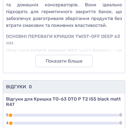
та домашніх консерваторів. Вони ідеально
підходять для герметичного закриття банок, що
забезпечує довготривале зберігання продуктів без
втрати смакових та поживних властивостей.
ОСНОВНІ ПЕРЕВАГИ КРИШОК TWIST-OFF DEEP 63
ММ
Чому саме
купити кришки твіст
цього формату – це
вигідне рішення? Тому що вони:
Показати більше
Забезпечують герметичне закриття завдяки
точній посадці на банку
Виготовлені з якісної жерсті, що гарантує їхню
ВІДГУКИ
0
міцність
Мають оптимальні параметри – діаметр 63 мм і
Відгуки для Кришка ТО-63 DTO P T2 I55 black matt
висоту 15 мм
R47
Витримують стерилізацію, підходять для
5
0
гарячого консервування
Мають стильний матовий чорний колір, який
4
0