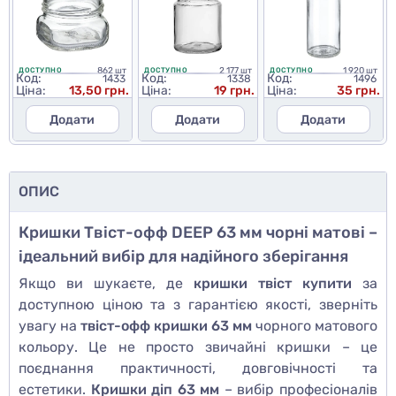
862 шт
2 177 шт
1 920 шт
ДОСТУПНО
ДОСТУПНО
ДОСТУПНО
Код:
Код:
Код:
1433
1338
1496
Ціна:
13,50 грн.
Ціна:
19 грн.
Ціна:
35 грн.
Додати
Додати
Додати
ОПИС
Кришки Твіст-офф DEEP 63 мм чорні матові –
ідеальний вибір для надійного зберігання
Якщо ви шукаєте, де
кришки твіст купити
за
доступною ціною та з гарантією якості, зверніть
увагу на
твіст-офф кришки 63 мм
чорного матового
кольору. Це не просто звичайні кришки – це
поєднання практичності, довговічності та
естетики.
Кришки діп 63 мм
– вибір професіоналів