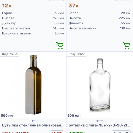
12
37
₴
₴
Горло
38 мм
Горло
28 мм
Высота
195 мм
Высота
225 мм
Диаметр
58 мм
Диаметр
65 мм
Высота этикетки
145 мм
Высота этикетки
110 мм
Ширина этикетки
30 мм
Код:
1756
Код:
0027
500 мл
500 мл
Бутылка стеклянная оливковая Maraska 500 мл
Бутылка фляга-NEW-2-В-28-2Г-500(б)
Заканчивается
65 шт.
В наличии
3 810 шт.