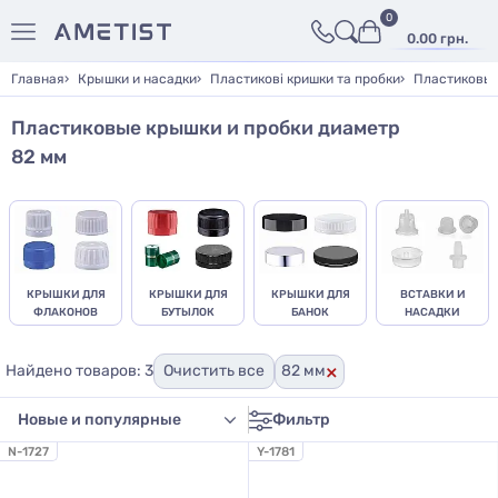
0
0.00 грн.
Главная
Крышки и насадки
Пластикові кришки та пробки
Пластиковые
Пластиковые крышки и пробки диаметр
82 мм
КРЫШКИ ДЛЯ
КРЫШКИ ДЛЯ
КРЫШКИ ДЛЯ
ВСТАВКИ И
ФЛАКОНОВ
БУТЫЛОК
БАНОК
НАСАДКИ
×
Найдено товаров: 3
Очистить все
82 мм
Фильтр
N-1727
Y-1781