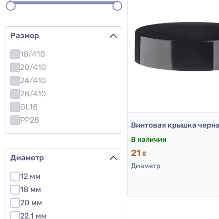
Размер
18/410
20/410
24/410
28/410
GL18
PP28
В наличии
21
₴
Диаметр
Диаметр
12 мм
18 мм
20 мм
22.1 мм