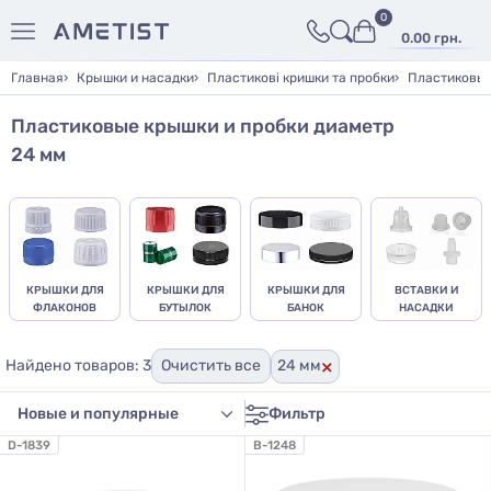
0
0.00 грн.
Главная
Крышки и насадки
Пластикові кришки та пробки
Пластиковые
Пластиковые крышки и пробки диаметр
24 мм
КРЫШКИ ДЛЯ
КРЫШКИ ДЛЯ
КРЫШКИ ДЛЯ
ВСТАВКИ И
ФЛАКОНОВ
БУТЫЛОК
БАНОК
НАСАДКИ
×
Найдено товаров: 3
Очистить все
24 мм
Фильтр
D-1839
B-1248