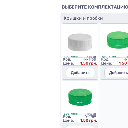
ВЫБЕРИТЕ КОМПЛЕКТАЦИ
Крышки и пробки
1 455 шт
1
ДОСТУПНО
ДОСТУПНО
Код:
Код:
N-1458
N-
Цена:
1,50 грн.
Цена:
1,50
Добавить
Добавить
2 855 шт
ДОСТУПНО
Код:
Y-1759
Цена:
1,50 грн.