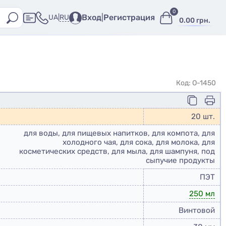
0
Вход
|
Регистрация
RU
UA
|
0.00 грн.
Код: O-1450
20 шт.
для воды, для пищевых напитков, для компота, для
холодного чая, для сока, для молока, для
косметических средств, для мыла, для шампуня, под
сыпучие продукты
ПЭТ
250 мл
Винтовой