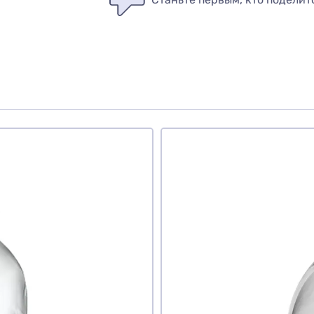
вар
те ли вы этот товар