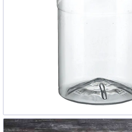
да
нет
еще не 
Доб
Д