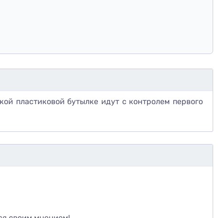
акой пластиковой бутылке идут с контролем первого
те
ся своим мнением!