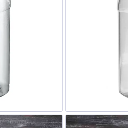
знаю
авить фото
обавить отзыв