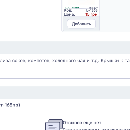
168 шт
ДОСТУПНО
Код:
U-1363
Цена:
15 грн.
Добавить
ива соков, компотов, холодного чая и т.д. Крышки к т
т-165пр)
бы оставить оценку, пожалуйста
авторизуйтесь
или
войди
в
Отзывов еще нет
Станьте первым, кто поделит